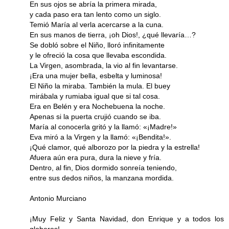
En sus ojos se abría la primera mirada,
y cada paso era tan lento como un siglo.
Temió María al verla acercarse a la cuna.
En sus manos de tierra, ¡oh Dios!, ¿qué llevaría…?
Se dobló sobre el Niño, lloró infinitamente
y le ofreció la cosa que llevaba escondida.
La Virgen, asombrada, la vio al fin levantarse.
¡Era una mujer bella, esbelta y luminosa!
El Niño la miraba. También la mula. El buey
mirábala y rumiaba igual que si tal cosa.
Era en Belén y era Nochebuena la noche.
Apenas si la puerta crujió cuando se iba.
María al conocerla gritó y la llamó: «¡Madre!»
Eva miró a la Virgen y la llamó: «¡Bendita!».
¡Qué clamor, qué alborozo por la piedra y la estrella!
Afuera aún era pura, dura la nieve y fría.
Dentro, al fin, Dios dormido sonreía teniendo,
entre sus dedos niños, la manzana mordida.
Antonio Murciano
¡Muy Feliz y Santa Navidad, don Enrique y a todos los