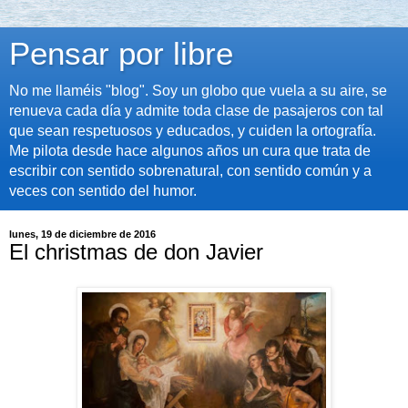
Pensar por libre
No me llaméis "blog". Soy un globo que vuela a su aire, se
renueva cada día y admite toda clase de pasajeros con tal
que sean respetuosos y educados, y cuiden la ortografía.
Me pilota desde hace algunos años un cura que trata de
escribir con sentido sobrenatural, con sentido común y a
veces con sentido del humor.
lunes, 19 de diciembre de 2016
El christmas de don Javier