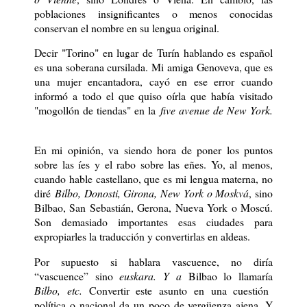
poblaciones insignificantes o menos conocidas
conservan el nombre en su lengua original.
Decir "Torino" en lugar de Turín hablando es español
es una soberana cursilada. Mi amiga Genoveva, que es
una mujer encantadora, cayó en ese error cuando
informó a todo el que quiso oírla que había visitado
"mogollón de tiendas" en la
five avenue de New York.
En mi opinión, va siendo hora de poner los puntos
sobre las íes y el rabo sobre las eñes. Yo, al menos,
cuando hable castellano, que es mi lengua materna, no
diré
Bilbo, Donosti, Girona, New York o Moskvá
, sino
Bilbao, San Sebastián, Gerona, Nueva York o Moscú.
Son demasiado importantes esas ciudades para
expropiarles la traducción y convertirlas en aldeas.
Por supuesto si hablara vascuence, no diría
“vascuence” sino
euskara. Y a
Bilbao lo llamaría
Bilbo, etc.
Convertir este asunto en una cuestión
política o nacional da un poco de vergüenza ajena. Y