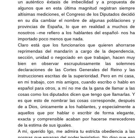
un auténtico éxtasis de imbecilidad y a propuesta de
algunos que en esta última magnitud registran siempre
altísimas mediciones, el Congreso de los Diputados decidió
en su día cambiar el nombre de algunas poblaciones y
provincias de España, lo que en realidad a muchos de
nosotros –me refiero a los hablantes del español- nos ha
importado poco menos que nada.
Claro está que los funcionarios que quieren ahorrarse
reprimendas del mandarín a cargo de la dependencia,
sección, unidad o negociado en que trabajan, hacen muy
bien en observar escrupulosamente las solemnes
declaraciones de las Cortes Generales del Reino y las
instrucciones escritas de la superioridad. Pero en mi casa,
en mi trabajo, con mis amigos, cuando escribo o hablo en
español para otros, a mí no me da la gana de llamar a las
cosas como los diputados dicen que tengo que llamarlas. Y
es que esto de nombrar las cosas corresponde, después
de a Dios, únicamente a los hablantes, y especialmente a
aquellos que por hablar o escribir de forma elegante,
exacta y comprensible acaban por hacerse merecedores
de la estima de sus iguales.
A mí, querido Igo, me admira tu estricta obediencia a las
normas que emanan del poder legislativo. No digo que eso