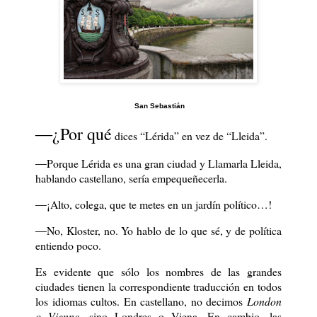
San Sebastián
―¿Por qué
dices “Lérida” en vez de “Lleida”.
―Porque Lérida es una gran ciudad y Llamarla Lleida,
hablando castellano, sería empequeñecerla.
―¡Alto, colega, que te metes en un jardín político…!
―No, Kloster, no. Yo hablo de lo que sé, y de política
entiendo poco.
Es evidente que sólo los nombres de las grandes
ciudades tienen la correspondiente traducción en todos
los idiomas cultos. En castellano, no decimos
London
o Vienne
, sino Londres o Viena. En cambio, las